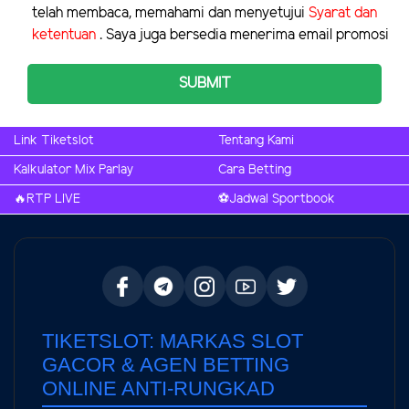
telah membaca, memahami dan menyetujui
Syarat dan
ketentuan
. Saya juga bersedia menerima email promosi
SUBMIT
Link Tiketslot
Tentang Kami
Kalkulator Mix Parlay
Cara Betting
🔥RTP LIVE
⚽️Jadwal Sportbook
TIKETSLOT: MARKAS SLOT
GACOR & AGEN BETTING
ONLINE ANTI-RUNGKAD