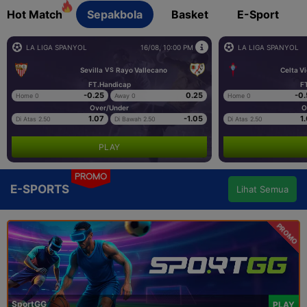
Hot Match
Sepakbola
Basket
E-Sport
LA LIGA SPANYOL
16/08, 10:00 PM
LIGUE 1 PRANCIS
Celta Vigo
VS
Osasuna
Marsei
FT.Handicap
F
-0.50
0.50
-1
Home 0
Away 0
Home 0
Over/Under
O
1.06
-1.21
1
Di Atas 2.50
Di Bawah 2.50
Di Atas 0.00
PLAY
PROMO
E-SPORTS
Lihat Semua
PROMO
SportGG
PLAY