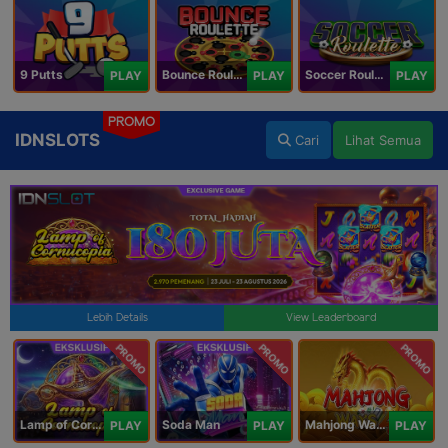
9 Putts
Bounce Roulette
Soccer Roulette
PLAY
PLAY
PLAY
PROMO
IDNSLOTS
Cari
Lihat Semua
Lebih Details
View Leaderboard
PROMO
PROMO
PROMO
Lamp of Cornucopia
Soda Man
Mahjong Ways IV
PLAY
PLAY
PLAY