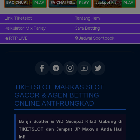
BAO CHUAN FISHING
FA CHAI FISHING
Jackpot Fishing Jili
PLAY
PLAY
PLAY
Link Tiketslot
Tentang Kami
Kalkulator Mix Parlay
Cara Betting
🔥RTP LIVE
⚽️Jadwal Sportbook
TIKETSLOT: MARKAS SLOT
GACOR & AGEN BETTING
ONLINE ANTI-RUNGKAD
Banjir Scatter & WD Secepat Kilat! Gabung di
TIKETSLOT dan Jemput JP Maxwin Anda Hari
Ini!