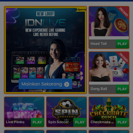
PROMO
Spesial
Head Tail
PLAY
PROMO
Gong Ball
PLAY
Live Plinko
Spin Soccer
Checkmate Rush
PLAY
PLAY
PLAY