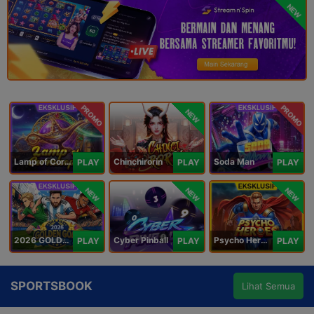
NEW
PROMO
PROMO
NEW
Lamp of Cornucopia
Chinchirorin
Soda Man
PLAY
PLAY
PLAY
NEW
NEW
NEW
2026 GOLDEN GOAL RUSH
Cyber Pinball
Psycho Heroes
PLAY
PLAY
PLAY
SPORTSBOOK
Lihat Semua