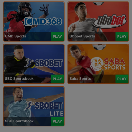
CMD Sports
Ubobet Sports
PLAY
PLAY
SBO Sportsbook
Saba Sports
PLAY
PLAY
SBO Sportsbook
PLAY