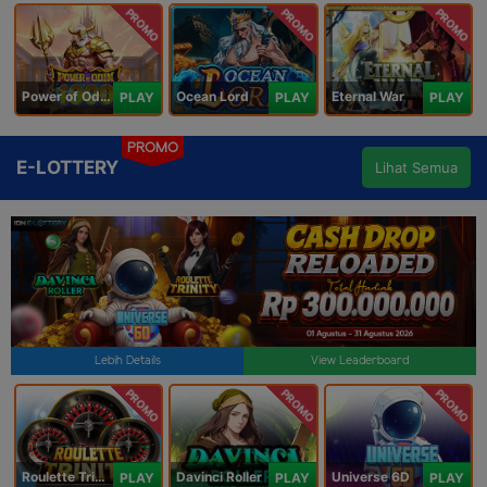
PROMO
PROMO
PROMO
Power of Odin 1000
Ocean Lord
Eternal War
PLAY
PLAY
PLAY
PROMO
E-LOTTERY
Lihat Semua
Lebih Details
View Leaderboard
PROMO
PROMO
PROMO
Roulette Trinity
Davinci Roller
Universe 6D
PLAY
PLAY
PLAY