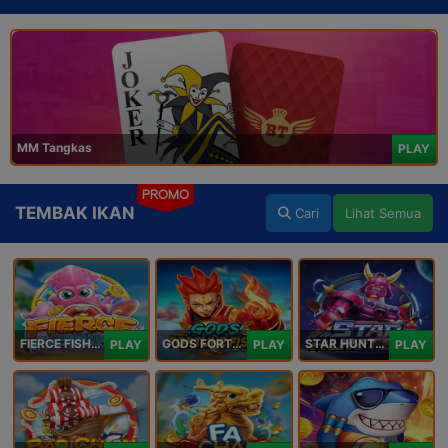
MM Tangkas
PLAY
PROMO
TEMBAK IKAN
Cari
Lihat Semua
FIERCE FISHING
GODS FORTUNE FISHING
STAR HUNTER
PLAY
PLAY
PLAY