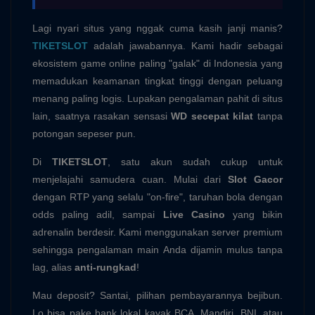
Lagi nyari situs yang nggak cuma kasih janji manis?
TIKETSLOT
adalah jawabannya. Kami hadir sebagai
ekosistem game online paling "galak" di Indonesia yang
memadukan keamanan tingkat tinggi dengan peluang
menang paling logis. Lupakan pengalaman pahit di situs
lain, saatnya rasakan sensasi
WD secepat kilat
tanpa
potongan sepeser pun.
Di
TIKETSLOT
, satu akun sudah cukup untuk
menjelajahi samudera cuan. Mulai dari
Slot Gacor
dengan RTP yang selalu "on-fire", taruhan bola dengan
odds paling adil, sampai
Live Casino
yang bikin
adrenalin berdesir. Kami menggunakan server premium
sehingga pengalaman main Anda dijamin mulus tanpa
lag, alias
anti-rungkad
!
Mau deposit? Santai, pilihan pembayarannya bejibun.
Lo bisa pake bank lokal kayak BCA, Mandiri, BNI, atau