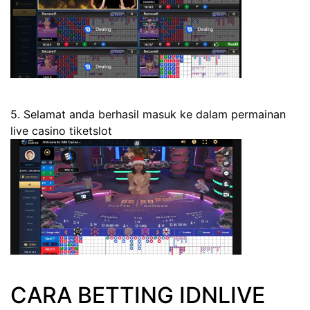
5. Selamat anda berhasil masuk ke dalam permainan
live casino tiketslot
CARA BETTING IDNLIVE