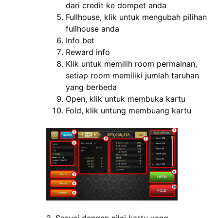
dari credit ke dompet anda
Fullhouse, klik untuk mengubah pilihan
fullhouse anda
Info bet
Reward info
Klik untuk memilih room permainan,
setiap room memiliki jumlah taruhan
yang berbeda
Open, klik untuk membuka kartu
Fold, klik untung membuang kartu
3. Sesuai dengan nilai kartu yang