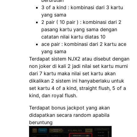
3 of a kind : kombinasi dari 3 kartu
yang sama
2 pair ( 10 pair ) : kombinasi dari 2
pasang kartu yang sama dengan
catatan nilai kartu diatas 10
ace pair : kombinasi dari 2 kartu ace
yang sama
Terdapat sistem NJX2 atau disebut dengan
non joker di kali 2 jadi nilai set kartu murni
dari 7 kartu maka nilai set kartu akan
dikalikan 2 sistem ini hanyaberlaku untuk
set kartu 4 of a kind, straight flush, 5 of a
kind, dan royal flush.
Terdapat bonus jackpot yang akan
didapatkan secara random apabila
beruntung