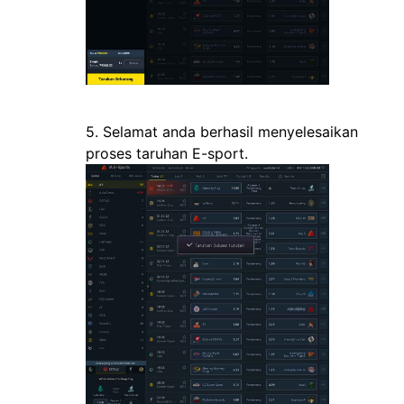
5. Selamat anda berhasil menyelesaikan
proses taruhan E-sport.