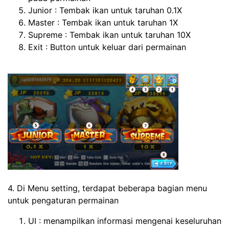
Junior : Tembak ikan untuk taruhan 0.1X
Master : Tembak ikan untuk taruhan 1X
Supreme : Tembak ikan untuk taruhan 10X
Exit : Button untuk keluar dari permainan
4. Di Menu setting, terdapat beberapa bagian menu
untuk pengaturan permainan
UI : menampilkan informasi mengenai keseluruhan