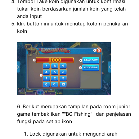
Tombol Take koin digunakan untuk konfirmasi
tukar koin berdasarkan jumlah koin yang telah
anda input
klik button ini untuk menutup kolom penukaran
koin
6. Berikut merupakan tampilan pada room junior
game tembak ikan ""BG Fishing"" dan penjelasan
fungsi pada setiap ikon
Lock digunakan untuk mengunci arah