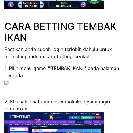
CARA BETTING TEMBAK
IKAN
Pastikan anda sudah login terlebih dahulu untuk
memulai panduan cara betting berikut:
1. Pilih menu game ""TEMBAK IKAN"" pada halaman
beranda.
2. Klik salah satu game tembak ikan yang ingin
dimainkan.