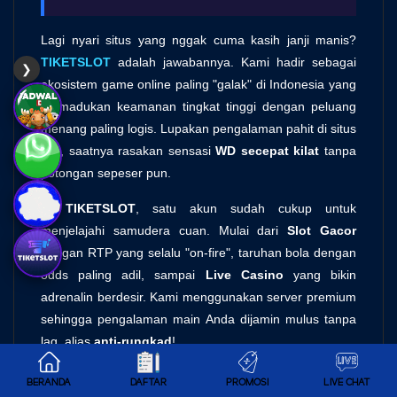
Lagi nyari situs yang nggak cuma kasih janji manis?
TIKETSLOT
adalah jawabannya. Kami hadir sebagai
❯
ekosistem game online paling "galak" di Indonesia yang
memadukan keamanan tingkat tinggi dengan peluang
menang paling logis. Lupakan pengalaman pahit di situs
lain, saatnya rasakan sensasi
WD secepat kilat
tanpa
potongan sepeser pun.
Di
TIKETSLOT
, satu akun sudah cukup untuk
menjelajahi samudera cuan. Mulai dari
Slot Gacor
dengan RTP yang selalu "on-fire", taruhan bola dengan
odds paling adil, sampai
Live Casino
yang bikin
adrenalin berdesir. Kami menggunakan server premium
sehingga pengalaman main Anda dijamin mulus tanpa
lag, alias
anti-rungkad
!
Mau deposit? Santai, pilihan pembayarannya bejibun.
BERANDA
DAFTAR
PROMOSI
LIVE CHAT