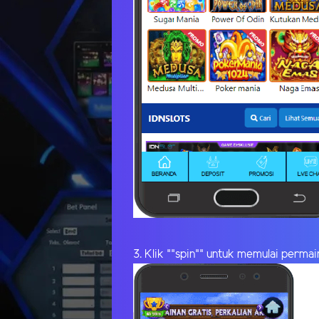
3. Klik ""spin"" untuk memulai permain