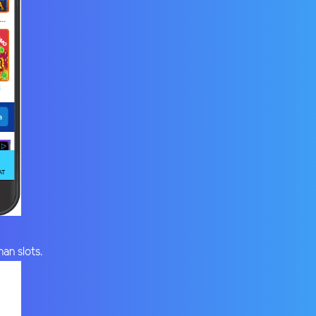
an slots.