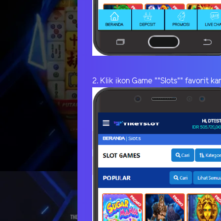
2. Klik ikon Game ""Slots"" favorit k